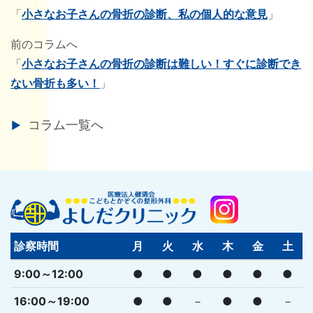
「
小さなお子さんの骨折の診断、私の個人的な意見
」
前のコラムへ
「
小さなお子さんの骨折の診断は難しい！すぐに診断でき
ない骨折も多い！
」
コラム一覧へ
診察時間
月
火
水
木
金
土
9:00～12:00
●
●
●
●
●
●
16:00～19:00
●
●
－
●
●
－