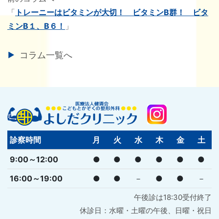
「
トレーニーはビタミンが大切！ ビタミンB群！ ビタ
ミンB１、B６！
」
コラム一覧へ
診察時間
月
火
水
木
金
土
9:00～12:00
●
●
●
●
●
●
16:00～19:00
●
●
－
●
●
－
午後診は18:30受付終了
休診日：水曜・土曜の午後、日曜・祝日