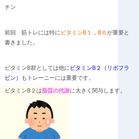
チン
前回 筋トレには特に
ビタミンB１
，
B６
が重要と
書きました。
ビタミンB群としては他に
ビタミンB２（リボフラ
ビン）
もトレーニーには重要です。
ビタミンB２は
脂質の代謝
に大きく関与します。