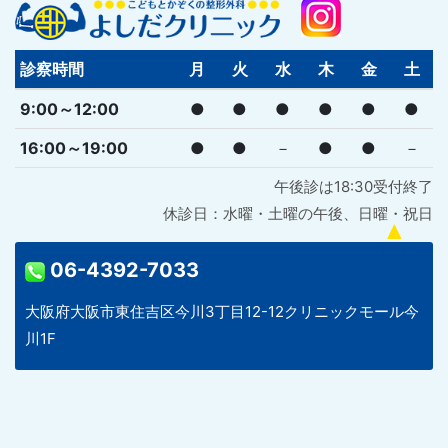
診察時間
月
火
水
木
金
土
9:00～12:00
●
●
●
●
●
●
16:00～19:00
●
●
－
●
●
－
午後診は18:30受付終了
休診日：水曜・土曜の午後、日曜・祝日
06-4392-7033
大阪府大阪市東住吉区今川3丁目12-12クリニックモール今
川1F