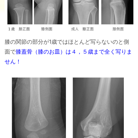
膝の関節の部分が1歳ではほとんど写らないのと側
面で
膝蓋骨（膝のお皿）は４，５歳まで全く写りま
せん！