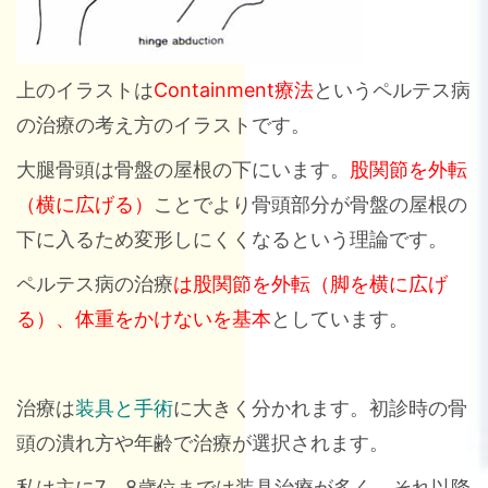
上のイラストは
Containment療法
というペルテス病
の治療の考え方のイラストです。
大腿骨頭は骨盤の屋根の下にいます。
股関節を外転
（横に広げる）
ことでより骨頭部分が骨盤の屋根の
下に入るため変形しにくくなるという理論です。
ペルテス病の治療
は股関節を外転（脚を横に広げ
る）、体重をかけないを基本
としています。
治療は
装具と手術
に大きく分かれます。初診時の骨
頭の潰れ方や年齢で治療が選択されます。
私は主に7，8歳位までは装具治療が多く、それ以降