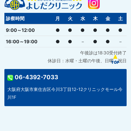
診察時間
月
火
水
木
金
土
9:00～12:00
●
●
●
●
●
●
16:00～19:00
●
●
－
●
●
－
午後診は18:30受付終了
休診日：水曜・土曜の午後、日曜・祝日
06-4392-7033
大阪府大阪市東住吉区今川3丁目12-12クリニックモール今
川1F