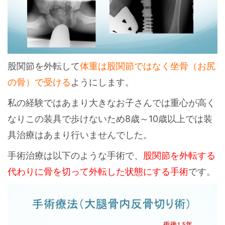
股関節を外転して
体重は股関節ではなく坐骨（お尻
の骨）で受ける
ようにします。
私の経験ではあまり大きなお子さんでは重心が高く
なりこの装具で歩けないため8歳～10歳以上では装
具治療はあまり行いませんでした。
手術治療は以下のような手術で、
股関節を外転する
代わりに骨を切って外転した状態にする手術
です。