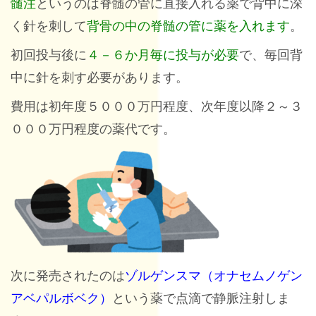
髄注
というのは脊髄の管に直接入れる薬で背中に深
く針を刺して
背骨の中の脊髄の管に薬を入れます
。
初回投与後に
４－６か月毎に投与が必要
で、毎回背
中に針を刺す必要があります。
費用は初年度５０００万円程度、次年度以降２～３
０００万円程度の薬代です。
次に発売されたのは
ゾルゲンスマ（オナセムノゲン
アベパルボベク）
という薬で点滴で静脈注射しま