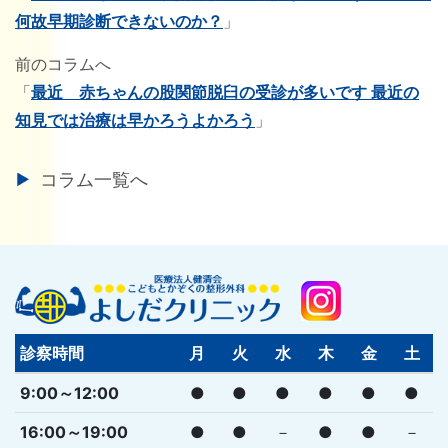
何故早期診断できないのか？
」
前のコラムへ
「
最近 赤ちゃんの股関節脱臼の受診が多いです 最近の
知見では治療は早かろうよかろう
」
コラム一覧へ
診察時間
月
火
水
木
金
土
9:00～12:00
●
●
●
●
●
●
16:00～19:00
●
●
－
●
●
－