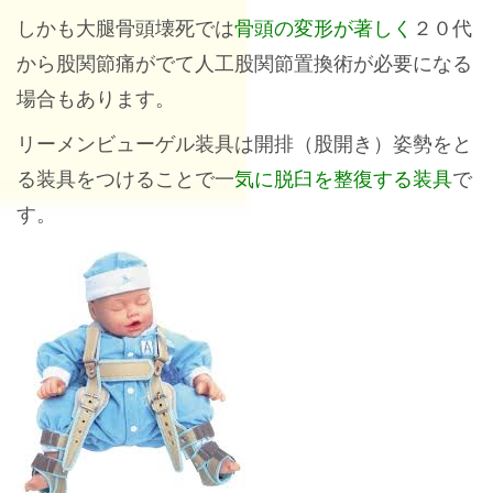
しかも大腿骨頭壊死では
骨頭の変形が著しく
２０代
から股関節痛がでて人工股関節置換術が必要になる
場合もあります。
リーメンビューゲル装具は開排（股開き）姿勢をと
る装具をつけることで一
気に脱臼を整復する装具
で
す。