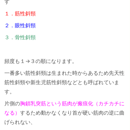
す
１．筋性斜頸
２．眼性斜頸
３．骨性斜頸
頻度も１→３の順になります。
一番多い筋性斜頸は生まれた時からあるため先天性
筋性斜頸や新生児筋性斜頸などとも呼ばれていま
す。
片側の
胸鎖乳突筋という筋肉が瘢痕化（カチカチに
なる）
するため動かなくなり首が硬い筋肉の逆に曲
げられない、