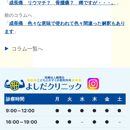
「
成長痛 リウマチ？ 骨腫瘍？ 稀ですが・・・。
」
前のコラムへ
「
成長痛 色々な意味で使われて色々間違った解釈もあり
ます
」
コラム一覧へ
診察時間
月
火
水
木
金
土
9:00～12:00
●
●
●
●
●
●
16:00～19:00
●
●
－
●
●
－