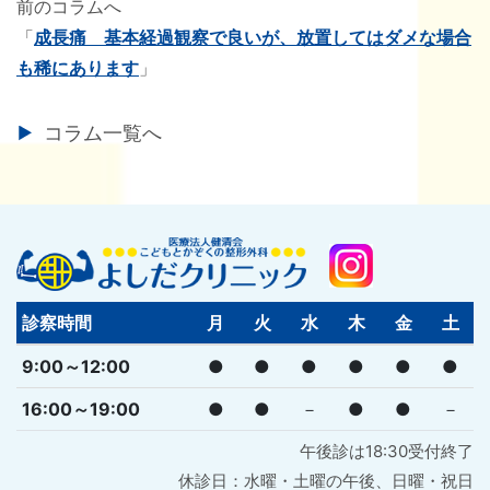
前のコラムへ
「
成長痛 基本経過観察で良いが、放置してはダメな場合
も稀にあります
」
コラム一覧へ
診察時間
月
火
水
木
金
土
9:00～12:00
●
●
●
●
●
●
16:00～19:00
●
●
－
●
●
－
午後診は18:30受付終了
休診日：水曜・土曜の午後、日曜・祝日