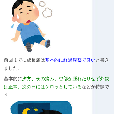
前回までに成長痛は
基本的に経過観察で良い
と書き
ました。
基本的に
夕方、夜の痛み、患部が腫れたりせず外観
は正常、次の日にはケロッとしている
などが特徴で
す。