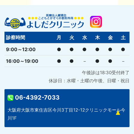
診察時間
月
火
水
木
金
土
9:00～12:00
●
●
●
●
●
●
16:00～19:00
●
●
－
●
●
－
午後診は18:30受付終了
休診日：水曜・土曜の午後、日曜・祝日
06-4392-7033
大阪府大阪市東住吉区今川3丁目12-12クリニックモール今
川1F