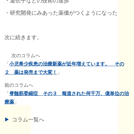
・遺伝子などの技術の進歩
・研究開発にみあった薬価がつくようになった
次に続きます。
次のコラムへ
「
小児希少疾患の治療新薬が近年増えています。 その
２ 薬は発売まで大変！
」
前のコラムへ
「
脊髄筋委縮症 その３ 報道された何千万、億単位の治
療薬
」
コラム一覧へ