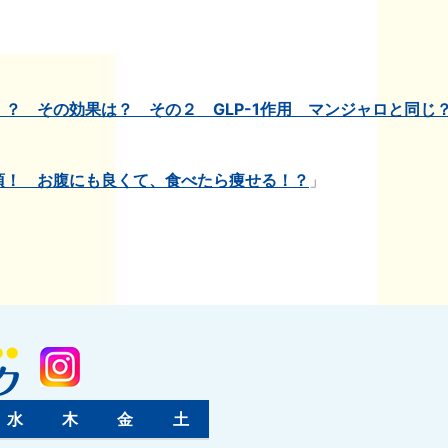
？ その効果は？ その２ GLP-1作用 マンジャロと同じ
須！ お腹にも良くて、食べたら痩せる！？
」
水
木
金
土